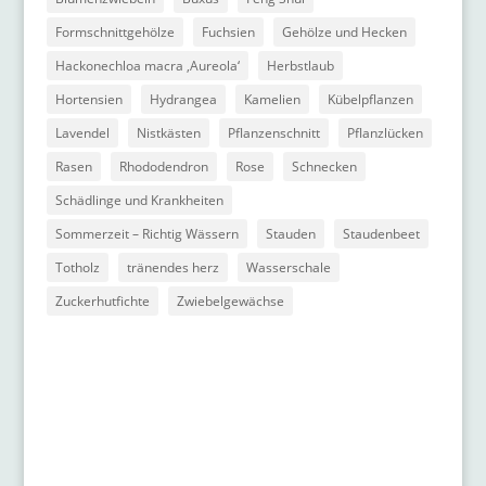
Formschnittgehölze
Fuchsien
Gehölze und Hecken
Hackonechloa macra ‚Aureola‘
Herbstlaub
Hortensien
Hydrangea
Kamelien
Kübelpflanzen
Lavendel
Nistkästen
Pflanzenschnitt
Pflanzlücken
Rasen
Rhododendron
Rose
Schnecken
Schädlinge und Krankheiten
Sommerzeit – Richtig Wässern
Stauden
Staudenbeet
Totholz
tränendes herz
Wasserschale
Zuckerhutfichte
Zwiebelgewächse
Kontakt