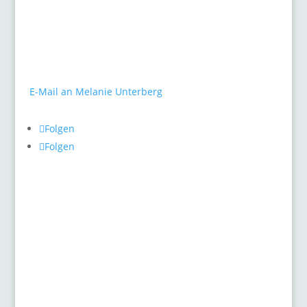
gARTen
Melanie Unterberg
Mauerstraße 10
40477 Düsseldorf
Tel.: 0211 / 498 46 26
E-Mail an Melanie Unterberg
Folgen
Folgen
Pflanzenthemen
Allgemein
Gehölze, Buxus und Formschnittgehölze