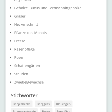
Gehölze, Buxus und Formschnittgehölze
Gräser
Heckenschnitt
Pflanze des Monats
Presse
Rasenpflege
Rosen
Schattengärten
Stauden
Zwiebelgewächse
Stichwörter
Benjeshecke
Berggras
Blauregen
Blumenzwiebeln
Buxus
Feng Shui