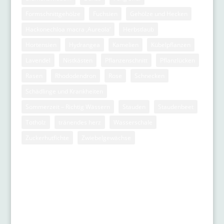
Formschnittgehölze
Fuchsien
Gehölze und Hecken
Hackonechloa macra ‚Aureola‘
Herbstlaub
Hortensien
Hydrangea
Kamelien
Kübelpflanzen
Lavendel
Nistkästen
Pflanzenschnitt
Pflanzlücken
Rasen
Rhododendron
Rose
Schnecken
Schädlinge und Krankheiten
Sommerzeit – Richtig Wässern
Stauden
Staudenbeet
Totholz
tränendes herz
Wasserschale
Zuckerhutfichte
Zwiebelgewächse