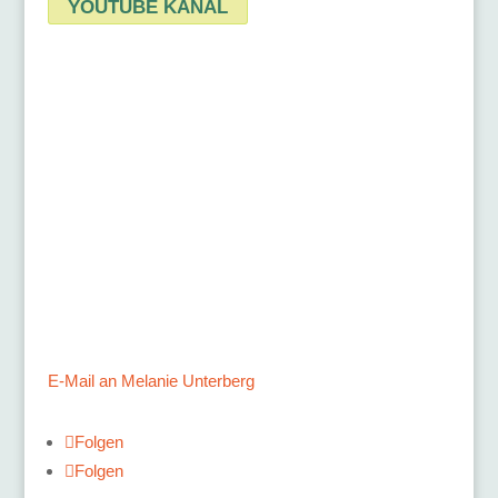
YOUTUBE KANAL
Kontakt
gARTen
Melanie Unterberg
Mauerstraße 10
40477 Düsseldorf
Tel.: 0211 / 498 46 26
E-Mail an Melanie Unterberg
Folgen
Folgen