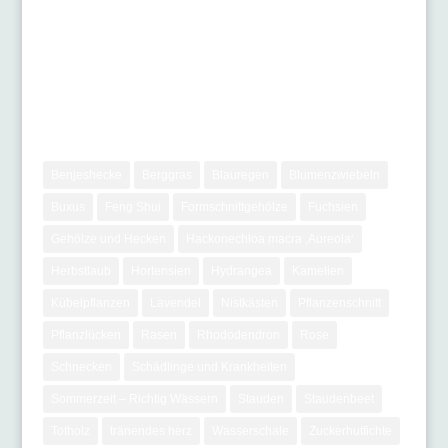
Zwiebelgewächse
Stichwörter
Benjeshecke
Berggras
Blauregen
Blumenzwiebeln
Buxus
Feng Shui
Formschnittgehölze
Fuchsien
Gehölze und Hecken
Hackonechloa macra ‚Aureola‘
Herbstlaub
Hortensien
Hydrangea
Kamelien
Kübelpflanzen
Lavendel
Nistkästen
Pflanzenschnitt
Pflanzlücken
Rasen
Rhododendron
Rose
Schnecken
Schädlinge und Krankheiten
Sommerzeit – Richtig Wässern
Stauden
Staudenbeet
Totholz
tränendes herz
Wasserschale
Zuckerhutfichte