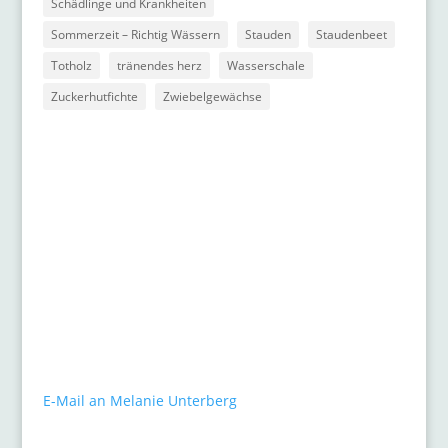
Schädlinge und Krankheiten
Sommerzeit – Richtig Wässern
Stauden
Staudenbeet
Totholz
tränendes herz
Wasserschale
Zuckerhutfichte
Zwiebelgewächse
Kontakt
gARTen
Melanie Unterberg
Mauerstraße 10
40477 Düsseldorf
Tel.: 0211 / 498 46 26
E-Mail an Melanie Unterberg