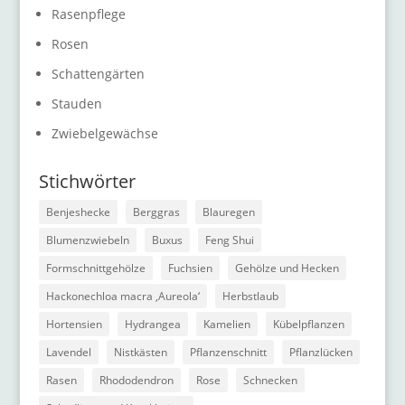
Rasenpflege
Rosen
Schattengärten
Stauden
Zwiebelgewächse
Stichwörter
Benjeshecke
Berggras
Blauregen
Blumenzwiebeln
Buxus
Feng Shui
Formschnittgehölze
Fuchsien
Gehölze und Hecken
Hackonechloa macra ‚Aureola‘
Herbstlaub
Hortensien
Hydrangea
Kamelien
Kübelpflanzen
Lavendel
Nistkästen
Pflanzenschnitt
Pflanzlücken
Rasen
Rhododendron
Rose
Schnecken