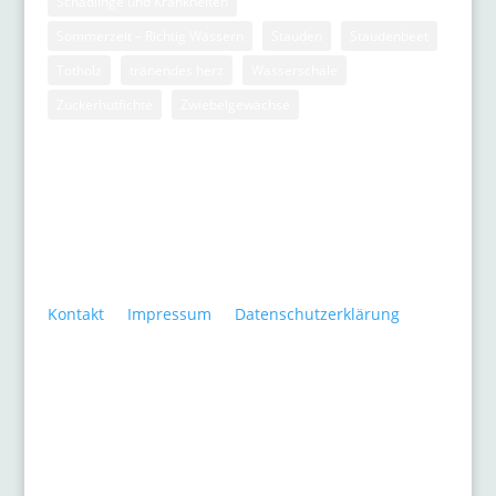
Schädlinge und Krankheiten
Sommerzeit – Richtig Wässern
Stauden
Staudenbeet
Totholz
tränendes herz
Wasserschale
Zuckerhutfichte
Zwiebelgewächse
Kontakt
•
Impressum
•
Datenschutzerklärung