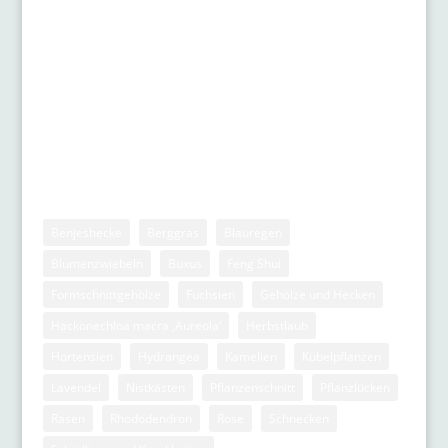
Schattengärten
Stauden
Zwiebelgewächse
Stichwörter
Benjeshecke
Berggras
Blauregen
Blumenzwiebeln
Buxus
Feng Shui
Formschnittgehölze
Fuchsien
Gehölze und Hecken
Hackonechloa macra ‚Aureola‘
Herbstlaub
Hortensien
Hydrangea
Kamelien
Kübelpflanzen
Lavendel
Nistkästen
Pflanzenschnitt
Pflanzlücken
Rasen
Rhododendron
Rose
Schnecken