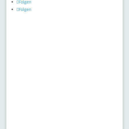
Folgen
Folgen
Pflanzenthemen
Allgemein
Gehölze, Buxus und Formschnittgehölze
Gräser
Heckenschnitt
Pflanze des Monats
Presse
Rasenpflege
Rosen