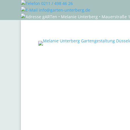
0211 / 498 46 26
info@garten-unterberg.de
gARTen • Melanie Unterberg • Mauerstraße 1
Gartenexpertin
Gartenberatung
Gar