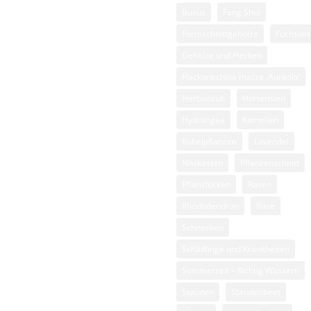
rmschnittgehölze
Buxus
Feng Shui
äser
Formschnittgehölze
Fuchsien
ckenschnitt
Gehölze und Hecken
lanze des Monats
Hackonechloa macra ‚Aureola‘
Herbstlaub
Hortensien
esse
Hydrangea
Kamelien
senpflege
Kübelpflanzen
Lavendel
sen
Nistkästen
Pflanzenschnitt
hattengärten
Pflanzlücken
Rasen
auden
Rhododendron
Rose
iebelgewächse
Schnecken
Schädlinge und Krankheiten
Sommerzeit – Richtig Wässern
Stauden
Staudenbeet