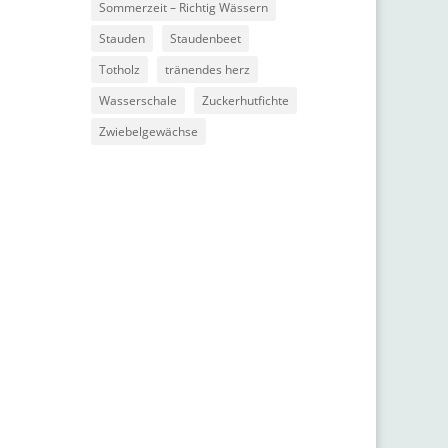
Sommerzeit – Richtig Wässern
Stauden
Staudenbeet
Totholz
tränendes herz
Wasserschale
Zuckerhutfichte
Zwiebelgewächse