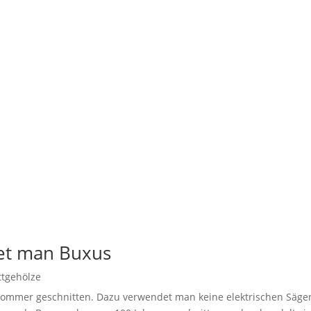
tichwörter
et man Buxus
ttgehölze
tsommer geschnitten. Dazu verwendet man keine elektrischen Säge