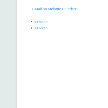
Fo
Tel.: 0211 / 498 46 26
E-Mail an Melanie Unterberg
Gr
He
Folgen
Pf
Folgen
Pr
Ra
Ro
Sc
St
Zw