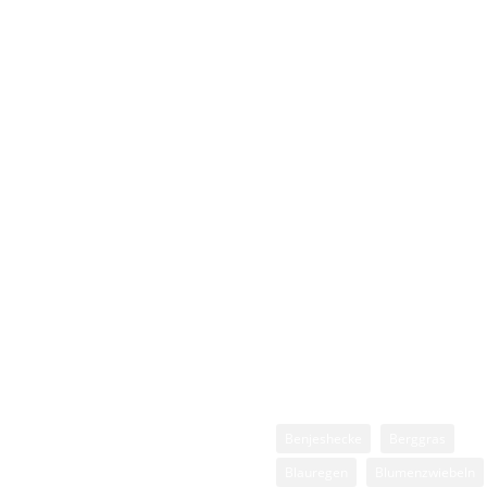
lanzenthemen
Stichwörter
lgemein
Benjeshecke
Berggras
hölze, Buxus und
Blauregen
Blumenzwiebeln