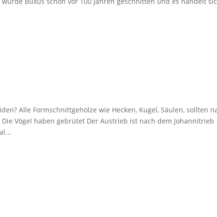
o wurde Buxus schon vor 100 Jahren geschnitten und es handelt si
n? Alle Formschnittgehölze wie Hecken, Kugel, Säulen, sollten n
Die Vögel haben gebrütet Der Austrieb ist nach dem Johannitrieb
l...