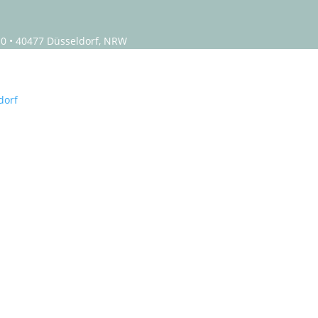
0 • 40477 Düsseldorf, NRW
tengestaltung
Gartenpflege
Gartenideen
Gartent