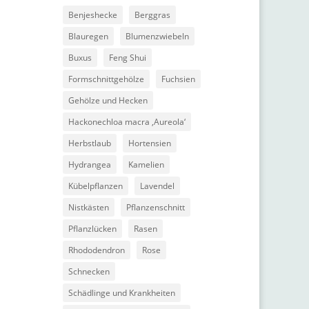
Benjeshecke
Berggras
Blauregen
Blumenzwiebeln
Buxus
Feng Shui
Formschnittgehölze
Fuchsien
Gehölze und Hecken
Hackonechloa macra ‚Aureola‘
Herbstlaub
Hortensien
Hydrangea
Kamelien
Kübelpflanzen
Lavendel
Nistkästen
Pflanzenschnitt
Pflanzlücken
Rasen
Rhododendron
Rose
Schnecken
Schädlinge und Krankheiten