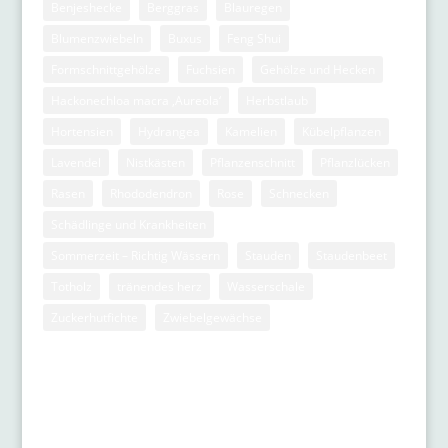
Benjeshecke
Berggras
Blauregen
Blumenzwiebeln
Buxus
Feng Shui
Formschnittgehölze
Fuchsien
Gehölze und Hecken
Hackonechloa macra ‚Aureola‘
Herbstlaub
Hortensien
Hydrangea
Kamelien
Kübelpflanzen
Lavendel
Nistkästen
Pflanzenschnitt
Pflanzlücken
Rasen
Rhododendron
Rose
Schnecken
Schädlinge und Krankheiten
Sommerzeit – Richtig Wässern
Stauden
Staudenbeet
Totholz
tränendes herz
Wasserschale
Zuckerhutfichte
Zwiebelgewächse