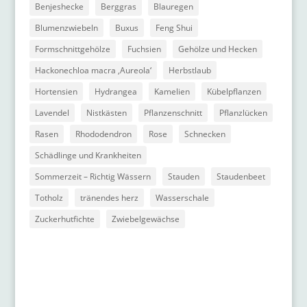
Benjeshecke
Berggras
Blauregen
Blumenzwiebeln
Buxus
Feng Shui
Formschnittgehölze
Fuchsien
Gehölze und Hecken
Hackonechloa macra ‚Aureola‘
Herbstlaub
Hortensien
Hydrangea
Kamelien
Kübelpflanzen
Lavendel
Nistkästen
Pflanzenschnitt
Pflanzlücken
Rasen
Rhododendron
Rose
Schnecken
Schädlinge und Krankheiten
Sommerzeit – Richtig Wässern
Stauden
Staudenbeet
Totholz
tränendes herz
Wasserschale
Zuckerhutfichte
Zwiebelgewächse