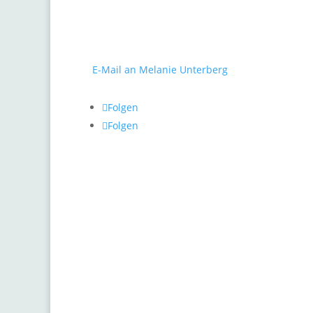
Melanie Unterberg
Al
Mauerstraße 10
Ge
40477 Düsseldorf
Fo
Tel.: 0211 / 498 46 26
E-Mail an Melanie Unterberg
Gr
He
Folgen
Pf
Folgen
Pr
Ra
Ro
Sc
St
Zw