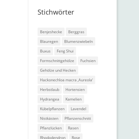
Stichwörter
Benjeshecke
Berggras
Blauregen
Blumenzwiebeln
Buxus
Feng Shui
Formschnittgehölze
Fuchsien
Gehölze und Hecken
Hackonechloa macra ‚Aureola‘
Herbstlaub
Hortensien
Hydrangea
Kamelien
Kübelpflanzen
Lavendel
Nistkästen
Pflanzenschnitt
Pflanzlücken
Rasen
Rhododendron
Rose