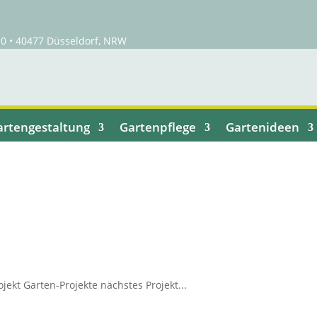
0 • 40477 Düsseldorf, NRW
artengestaltung
Gartenpflege
Gartenideen
jekt Garten-Projekte nächstes Projekt...