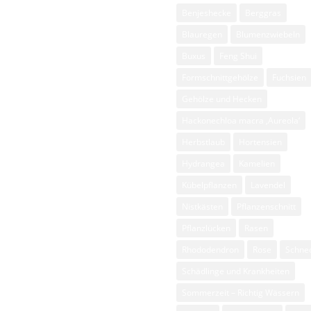
lgemein
Benjeshecke
Berggras
hölze, Buxus und
Blauregen
Blumenzwiebeln
rmschnittgehölze
Buxus
Feng Shui
äser
Formschnittgehölze
Fuchsien
ckenschnitt
Gehölze und Hecken
lanze des Monats
Hackonechloa macra ‚Aureola‘
Herbstlaub
Hortensien
esse
Hydrangea
Kamelien
senpflege
Kübelpflanzen
Lavendel
sen
Nistkästen
Pflanzenschnitt
hattengärten
Pflanzlücken
Rasen
auden
Rhododendron
Rose
Schne
iebelgewächse
Schädlinge und Krankheiten
Sommerzeit – Richtig Wässern