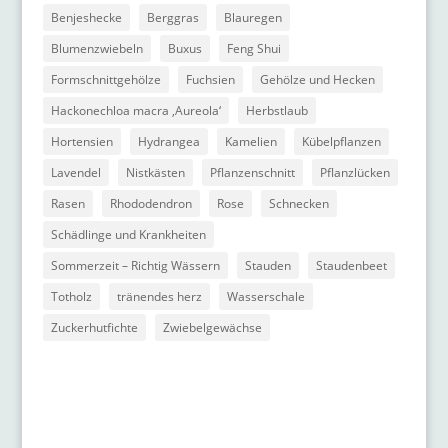
Benjeshecke
Berggras
Blauregen
Blumenzwiebeln
Buxus
Feng Shui
Formschnittgehölze
Fuchsien
Gehölze und Hecken
Hackonechloa macra ‚Aureola‘
Herbstlaub
Hortensien
Hydrangea
Kamelien
Kübelpflanzen
Lavendel
Nistkästen
Pflanzenschnitt
Pflanzlücken
Rasen
Rhododendron
Rose
Schnecken
Schädlinge und Krankheiten
Sommerzeit – Richtig Wässern
Stauden
Staudenbeet
Totholz
tränendes herz
Wasserschale
Zuckerhutfichte
Zwiebelgewächse