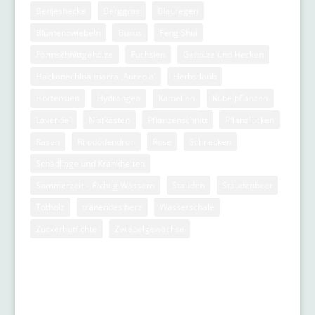
Benjeshecke
Berggras
Blauregen
Blumenzwiebeln
Buxus
Feng Shui
Formschnittgehölze
Fuchsien
Gehölze und Hecken
Hackonechloa macra ‚Aureola‘
Herbstlaub
Hortensien
Hydrangea
Kamelien
Kübelpflanzen
Lavendel
Nistkästen
Pflanzenschnitt
Pflanzlücken
Rasen
Rhododendron
Rose
Schnecken
Schädlinge und Krankheiten
Sommerzeit – Richtig Wässern
Stauden
Staudenbeet
Totholz
tränendes herz
Wasserschale
Zuckerhutfichte
Zwiebelgewächse