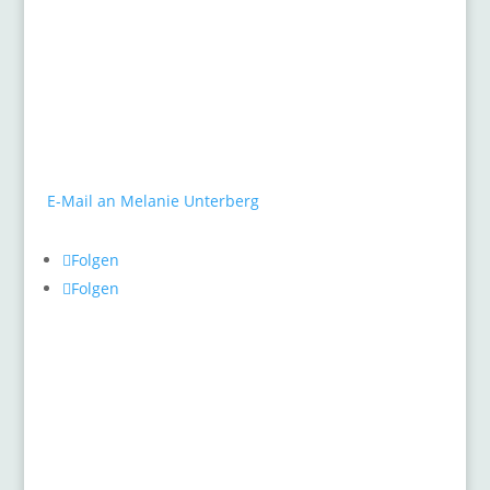
Kontakt
gARTen
Melanie Unterberg
Mauerstraße 10
40477 Düsseldorf
Tel.: 0211 / 498 46 26
E-Mail an Melanie Unterberg
Folgen
Folgen
Pflanzenthemen
Allgemein