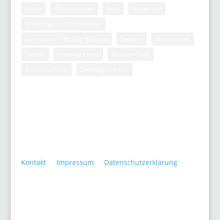
Rasen
Rhododendron
Rose
Schnecken
Schädlinge und Krankheiten
Sommerzeit – Richtig Wässern
Stauden
Staudenbeet
Totholz
tränendes herz
Wasserschale
Zuckerhutfichte
Zwiebelgewächse
Kontakt
•
Impressum
•
Datenschutzerklärung