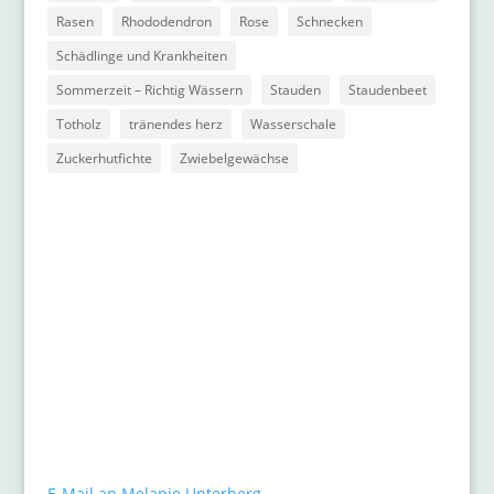
Rasen
Rhododendron
Rose
Schnecken
Schädlinge und Krankheiten
Sommerzeit – Richtig Wässern
Stauden
Staudenbeet
Totholz
tränendes herz
Wasserschale
Zuckerhutfichte
Zwiebelgewächse
Kontakt
gARTen
Melanie Unterberg
Mauerstraße 10
40477 Düsseldorf
Tel.: 0211 / 498 46 26
E-Mail an Melanie Unterberg