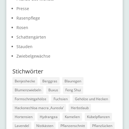
Presse
Rasenpflege
Rosen
Schattengärten
Stauden
Zwiebelgewächse
Stichwörter
Benjeshecke
Berggras
Blauregen
Blumenzwiebeln
Buxus
Feng Shui
Formschnittgehölze
Fuchsien
Gehölze und Hecken
Hackonechloa macra ‚Aureola‘
Herbstlaub
Hortensien
Hydrangea
Kamelien
Kübelpflanzen
Lavendel
Nistkästen
Pflanzenschnitt
Pflanzlücken