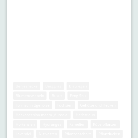
Rosen
Schattengärten
Stauden
Zwiebelgewächse
Stichwörter
Benjeshecke
Berggras
Blauregen
Blumenzwiebeln
Buxus
Feng Shui
Formschnittgehölze
Fuchsien
Gehölze und Hecken
Hackonechloa macra ‚Aureola‘
Herbstlaub
Hortensien
Hydrangea
Kamelien
Kübelpflanzen
Lavendel
Nistkästen
Pflanzenschnitt
Pflanzlücken