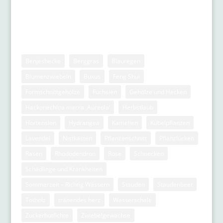
Stichwörter
Benjeshecke
Berggras
Blauregen
Blumenzwiebeln
Buxus
Feng Shui
Formschnittgehölze
Fuchsien
Gehölze und Hecken
Hackonechloa macra ‚Aureola‘
Herbstlaub
Hortensien
Hydrangea
Kamelien
Kübelpflanzen
Lavendel
Nistkästen
Pflanzenschnitt
Pflanzlücken
Rasen
Rhododendron
Rose
Schnecken
Schädlinge und Krankheiten
Sommerzeit – Richtig Wässern
Stauden
Staudenbeet
Totholz
tränendes herz
Wasserschale
Zuckerhutfichte
Zwiebelgewächse