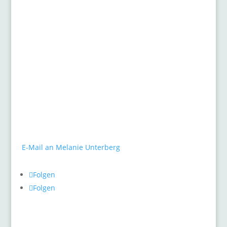
Kontakt
gARTen
Melanie Unterberg
Mauerstraße 10
40477 Düsseldorf
Tel.: 0211 / 498 46 26
E-Mail an Melanie Unterberg
Folgen
Folgen