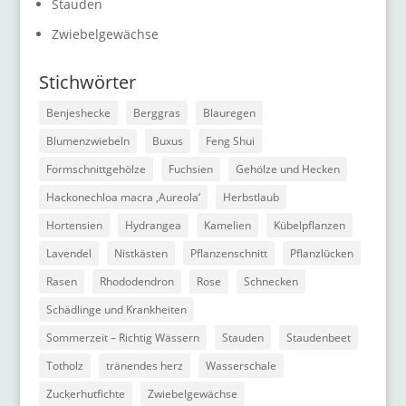
Stauden
Zwiebelgewächse
Stichwörter
Benjeshecke
Berggras
Blauregen
Blumenzwiebeln
Buxus
Feng Shui
Formschnittgehölze
Fuchsien
Gehölze und Hecken
Hackonechloa macra ‚Aureola‘
Herbstlaub
Hortensien
Hydrangea
Kamelien
Kübelpflanzen
Lavendel
Nistkästen
Pflanzenschnitt
Pflanzlücken
Rasen
Rhododendron
Rose
Schnecken
Schädlinge und Krankheiten
Sommerzeit – Richtig Wässern
Stauden
Staudenbeet
Totholz
tränendes herz
Wasserschale
Zuckerhutfichte
Zwiebelgewächse