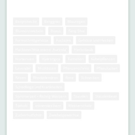
Stichwörter
Benjeshecke
Berggras
Blauregen
Blumenzwiebeln
Buxus
Feng Shui
Formschnittgehölze
Fuchsien
Gehölze und Hecken
Hackonechloa macra ‚Aureola‘
Herbstlaub
Hortensien
Hydrangea
Kamelien
Kübelpflanzen
Lavendel
Nistkästen
Pflanzenschnitt
Pflanzlücken
Rasen
Rhododendron
Rose
Schnecken
Schädlinge und Krankheiten
Sommerzeit – Richtig Wässern
Stauden
Staudenbeet
Totholz
tränendes herz
Wasserschale
Zuckerhutfichte
Zwiebelgewächse