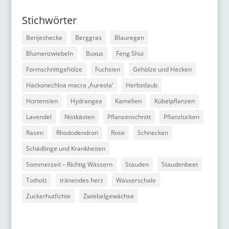
Stichwörter
Benjeshecke
Berggras
Blauregen
Blumenzwiebeln
Buxus
Feng Shui
Formschnittgehölze
Fuchsien
Gehölze und Hecken
Hackonechloa macra ‚Aureola‘
Herbstlaub
Hortensien
Hydrangea
Kamelien
Kübelpflanzen
Lavendel
Nistkästen
Pflanzenschnitt
Pflanzlücken
Rasen
Rhododendron
Rose
Schnecken
Schädlinge und Krankheiten
Sommerzeit – Richtig Wässern
Stauden
Staudenbeet
Totholz
tränendes herz
Wasserschale
Zuckerhutfichte
Zwiebelgewächse