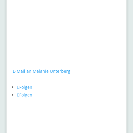
Kontakt
gARTen
Melanie Unterberg
Mauerstraße 10
40477 Düsseldorf
Tel.: 0211 / 498 46 26
E-Mail an Melanie Unterberg
Folgen
Folgen
Pflanzenthemen