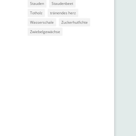
Stauden
Staudenbeet
Totholz
tränendes herz
Wasserschale
Zuckerhutfichte
Zwiebelgewächse