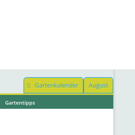
Gartenkalender
August
Gartentipps