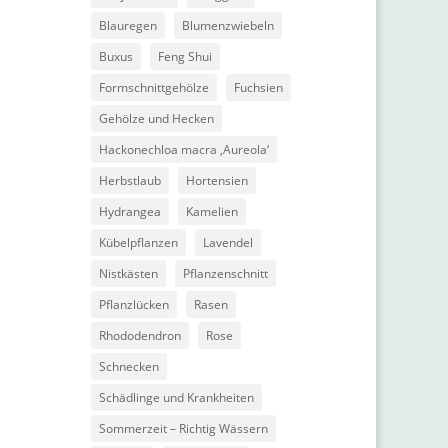
Blauregen
Blumenzwiebeln
Buxus
Feng Shui
Formschnittgehölze
Fuchsien
Gehölze und Hecken
Hackonechloa macra ‚Aureola‘
Herbstlaub
Hortensien
Hydrangea
Kamelien
Kübelpflanzen
Lavendel
Nistkästen
Pflanzenschnitt
Pflanzlücken
Rasen
Rhododendron
Rose
Schnecken
Schädlinge und Krankheiten
Sommerzeit – Richtig Wässern