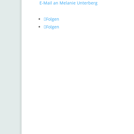
E-Mail an Melanie Unterberg
Gr
He
Folgen
Pf
Folgen
Pr
Ra
Ro
Sc
St
Zw