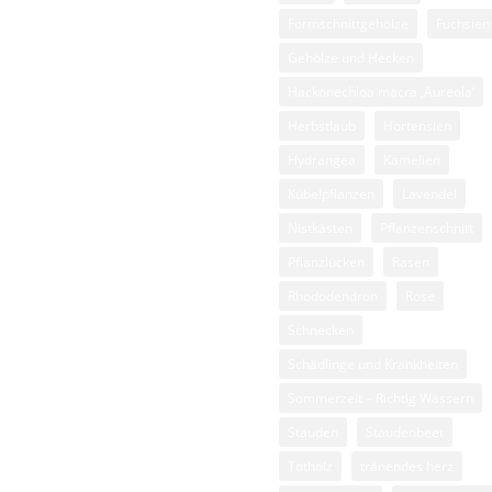
äser
Formschnittgehölze
Fuchsien
ckenschnitt
Gehölze und Hecken
lanze des Monats
Hackonechloa macra ‚Aureola‘
Herbstlaub
Hortensien
esse
Hydrangea
Kamelien
senpflege
Kübelpflanzen
Lavendel
sen
Nistkästen
Pflanzenschnitt
hattengärten
Pflanzlücken
Rasen
auden
Rhododendron
Rose
iebelgewächse
Schnecken
Schädlinge und Krankheiten
Sommerzeit – Richtig Wässern
Stauden
Staudenbeet
Totholz
tränendes herz