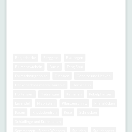
Stauden
Zwiebelgewächse
Stichwörter
Benjeshecke
Berggras
Blauregen
Blumenzwiebeln
Buxus
Feng Shui
Formschnittgehölze
Fuchsien
Gehölze und Hecken
Hackonechloa macra ‚Aureola‘
Herbstlaub
Hortensien
Hydrangea
Kamelien
Kübelpflanzen
Lavendel
Nistkästen
Pflanzenschnitt
Pflanzlücken
Rasen
Rhododendron
Rose
Schnecken
Schädlinge und Krankheiten
Sommerzeit – Richtig Wässern
Stauden
Staudenbeet