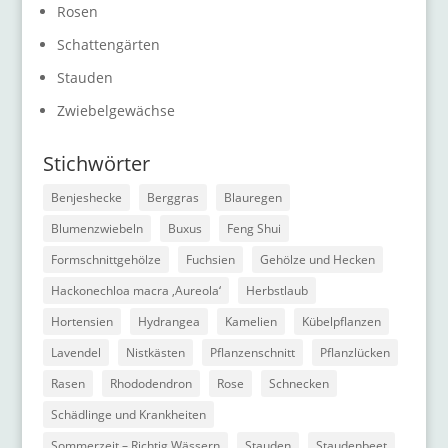
Rosen
Schattengärten
Stauden
Zwiebelgewächse
Stichwörter
Benjeshecke
Berggras
Blauregen
Blumenzwiebeln
Buxus
Feng Shui
Formschnittgehölze
Fuchsien
Gehölze und Hecken
Hackonechloa macra ‚Aureola‘
Herbstlaub
Hortensien
Hydrangea
Kamelien
Kübelpflanzen
Lavendel
Nistkästen
Pflanzenschnitt
Pflanzlücken
Rasen
Rhododendron
Rose
Schnecken
Schädlinge und Krankheiten
Sommerzeit – Richtig Wässern
Stauden
Staudenbeet