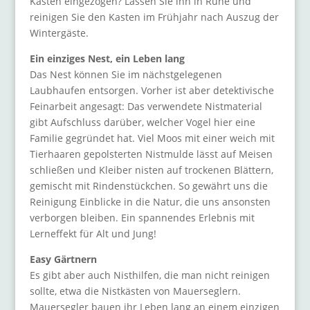
Kasten eingezogen? Lassen Sie ihn in Ruhe und
reinigen Sie den Kasten im Frühjahr nach Auszug der
Wintergäste.
Ein einziges Nest, ein Leben lang
Das Nest können Sie im nächstgelegenen
Laubhaufen entsorgen. Vorher ist aber detektivische
Feinarbeit angesagt: Das verwendete Nistmaterial
gibt Aufschluss darüber, welcher Vogel hier eine
Familie gegründet hat. Viel Moos mit einer weich mit
Tierhaaren gepolsterten Nistmulde lässt auf Meisen
schließen und Kleiber nisten auf trockenen Blättern,
gemischt mit Rindenstückchen. So gewährt uns die
Reinigung Einblicke in die Natur, die uns ansonsten
verborgen bleiben. Ein spannendes Erlebnis mit
Lerneffekt für Alt und Jung!
Easy Gärtnern
Es gibt aber auch Nisthilfen, die man nicht reinigen
sollte, etwa die Nistkästen von Mauerseglern.
Mauersegler bauen ihr Leben lang an einem einzigen