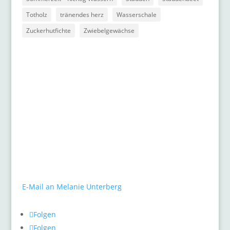
Totholz
tränendes herz
Wasserschale
Zuckerhutfichte
Zwiebelgewächse
Kontakt
gARTen
Melanie Unterberg
Mauerstraße 10
40477 Düsseldorf
Tel.: 0211 / 498 46 26
E-Mail an Melanie Unterberg
Folgen
Folgen