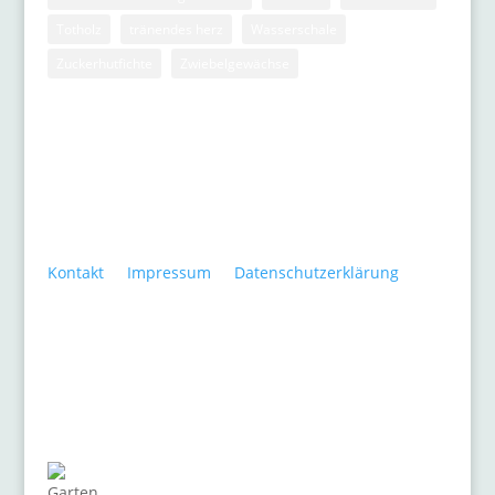
Totholz
tränendes herz
Wasserschale
Zuckerhutfichte
Zwiebelgewächse
Kontakt
•
Impressum
•
Datenschutzerklärung