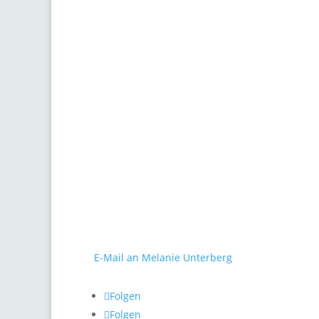
Kontakt
Pf
gARTen
Melanie Unterberg
Al
Mauerstraße 10
Ge
40477 Düsseldorf
Fo
Tel.: 0211 / 498 46 26
E-Mail an Melanie Unterberg
Gr
He
Folgen
Pf
Folgen