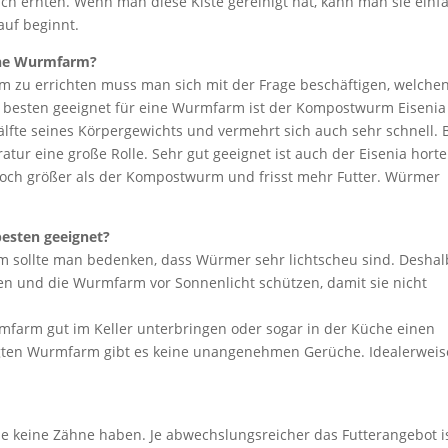
 ernten. Wenn man diese Kiste gereinigt hat, kann man sie einf
auf beginnt.
ine Wurmfarm?
 zu errichten muss man sich mit der Frage beschäftigen, welche
besten geeignet für eine Wurmfarm ist der Kompostwurm Eisenia
Hälfte seines Körpergewichts und vermehrt sich auch sehr schnell. 
ur eine große Rolle. Sehr gut geeignet ist auch der Eisenia horte
edoch größer als der Kompostwurm und frisst mehr Futter. Würmer
esten geeignet?
m sollte man bedenken, dass Würmer sehr lichtscheu sind. Deshal
en und die Wurmfarm vor Sonnenlicht schützen, damit sie nicht
mfarm gut im Keller unterbringen oder sogar in der Küche einen
flegten Wurmfarm gibt es keine unangenehmen Gerüche. Idealerweis
ie keine Zähne haben. Je abwechslungsreicher das Futterangebot is