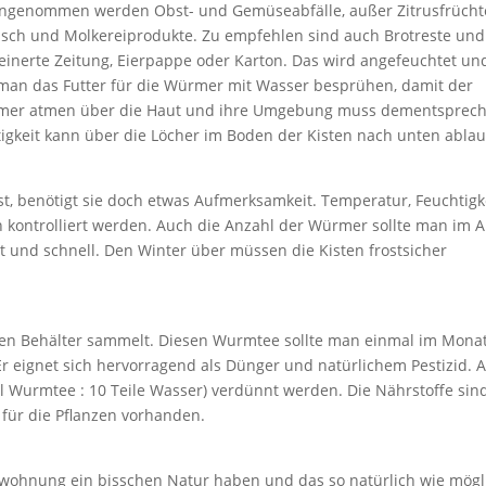
angenommen werden Obst- und Gemüseabfälle, außer Zitrusfrücht
eisch und Molkereiprodukte. Zu empfehlen sind auch Brotreste und
leinerte Zeitung, Eierpappe oder Karton. Das wird angefeuchtet un
 man das Futter für die Würmer mit Wasser besprühen, damit der
Würmer atmen über die Haut und ihre Umgebung muss dementsprec
igkeit kann über die Löcher im Boden der Kisten nach unten ablau
t, benötigt sie doch etwas Aufmerksamkeit. Temperatur, Feuchtigk
kontrolliert werden. Auch die Anzahl der Würmer sollte man im 
ht und schnell. Den Winter über müssen die Kisten frostsicher
rsten Behälter sammelt. Diesen Wurmtee sollte man einmal im Mona
Er eignet sich hervorragend als Dünger und natürlichem Pestizid. 
 Teil Wurmtee : 10 Teile Wasser) verdünnt werden. Die Nährstoffe sin
für die Pflanzen vorhanden.
ohnung ein bisschen Natur haben und das so natürlich wie mögl