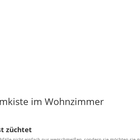
urmkiste im Wohnzimmer
t züchtet
lle nicht einfach nur wegschmeißen, sondern sie möchten sie g