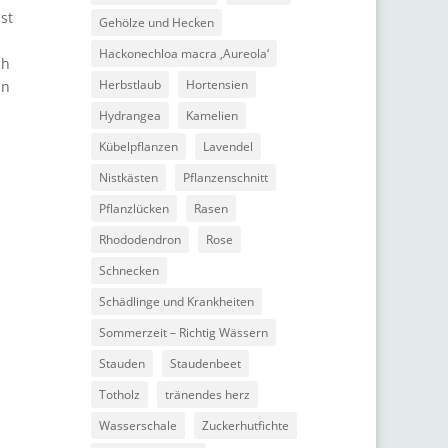
st
Gehölze und Hecken
Hackonechloa macra ‚Aureola‘
ch
Herbstlaub
Hortensien
an
Hydrangea
Kamelien
Kübelpflanzen
Lavendel
Nistkästen
Pflanzenschnitt
Pflanzlücken
Rasen
Rhododendron
Rose
Schnecken
Schädlinge und Krankheiten
Sommerzeit – Richtig Wässern
Stauden
Staudenbeet
Totholz
tränendes herz
Wasserschale
Zuckerhutfichte