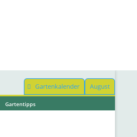
Gartenkalender
August
Gartentipps