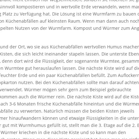
 sinnvoll kompostieren und in wertvolle Erde verwandeln, wenn ma
g Platz zu Verfügung hat. Die Lösung ist eine Wurmfarm zu bauen 
 von Küchenabfällen auf kleinsten Raum. Wenn man dann auch noc
doppelten Nutzen von der Wurmfarm. Kompost und Würmer zum Ang
nd der Ort, wo sie aus Küchenabfällen wertvollen Humus machen
isten, die sich leicht ineinander stapeln lassen. Die unterste Ebe
n, denn dort wird die Flüssigkeit, der sogenannte Wurmtee, gesamm
 Wurmtee gut herauslaufen lassen. Die nächste Kiste wird auf di
 feuchter Erde und ein paar Küchenabfällen befüllt. Zum Auflocker
pkarton nutzen. Bei den Küchenabfällen sollte man darauf achten
te verwendet. Würmer mögen sehr gern zum Beispiel gebrauchte
e kommen auch die Würmer rein. Die nächste Kiste wird auf die Kist
nach 3-6 Monaten frische Küchenabfälle hineintun und die Würme
älle zu verwerten. Natürlich müssen die beiden Kisten jeweils
mer hinaufwandern können und etwaige Flüssigkeiten in die unter
gut mit Wurmhumus gefüllt ist, stellt man die 3. Etage auf die 2. 
e Würmer kriechen in die nächste Kiste und so kann man den