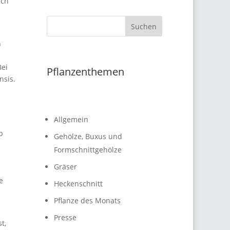
ach
Suchen
n
Bei
Pflanzenthemen
nsis.
Allgemein
b
Gehölze, Buxus und
Formschnittgehölze
Gräser
e
Heckenschnitt
Pflanze des Monats
Presse
t,