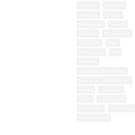
Herbstlaub
Hortensien
esse
Hydrangea
Kamelien
senpflege
Kübelpflanzen
Lavendel
sen
Nistkästen
Pflanzenschnitt
hattengärten
Pflanzlücken
Rasen
auden
Rhododendron
Rose
iebelgewächse
Schnecken
Schädlinge und Krankheiten
Sommerzeit – Richtig Wässern
Stauden
Staudenbeet
Totholz
tränendes herz
Wasserschale
Zuckerhutficht
Zwiebelgewächse