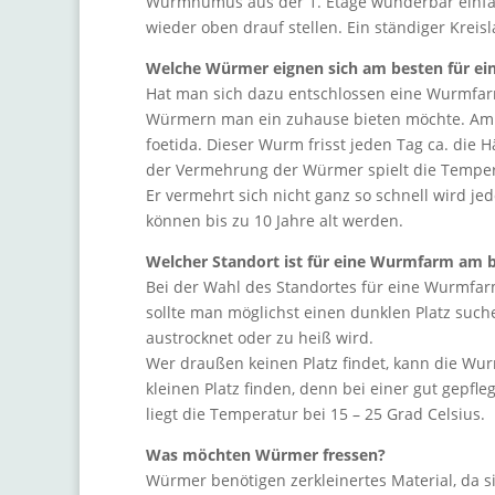
Wurmhumus aus der 1. Etage wunderbar einfach
wieder oben drauf stellen. Ein ständiger Kreisl
Welche Würmer eignen sich am besten für e
Hat man sich dazu entschlossen eine Wurmfarm
Würmern man ein zuhause bieten möchte. Am 
foetida. Dieser Wurm frisst jeden Tag ca. die 
der Vermehrung der Würmer spielt die Temperat
Er vermehrt sich nicht ganz so schnell wird j
können bis zu 10 Jahre alt werden.
Welcher Standort ist für eine Wurmfarm am b
Bei der Wahl des Standortes für eine Wurmfar
sollte man möglichst einen dunklen Platz such
austrocknet oder zu heiß wird.
Wer draußen keinen Platz findet, kann die Wur
kleinen Platz finden, denn bei einer gut gep
liegt die Temperatur bei 15 – 25 Grad Celsius.
Was möchten Würmer fressen?
Würmer benötigen zerkleinertes Material, da s