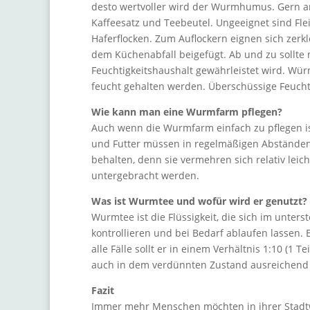
desto wertvoller wird der Wurmhumus. Gern 
Kaffeesatz und Teebeutel. Ungeeignet sind Fl
Haferflocken. Zum Auflockern eignen sich zerk
dem Küchenabfall beigefügt. Ab und zu sollte
Feuchtigkeitshaushalt gewährleistet wird. 
feucht gehalten werden. Überschüssige Feucht
Wie kann man eine Wurmfarm pflegen?
Auch wenn die Wurmfarm einfach zu pflegen is
und Futter müssen in regelmäßigen Abständen 
behalten, denn sie vermehren sich relativ leic
untergebracht werden.
Was ist Wurmtee und wofür wird er genutzt?
Wurmtee ist die Flüssigkeit, die sich im unte
kontrollieren und bei Bedarf ablaufen lassen. 
alle Fälle sollt er in einem Verhältnis 1:10 (1
auch in dem verdünnten Zustand ausreichend 
Fazit
Immer mehr Menschen möchten in ihrer Stadtw