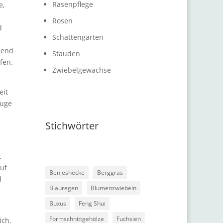
Rasenpflege
e,
Rosen
d
Schattengärten
hend
Stauden
fen.
Zwiebelgewächse
eit
Auge
Stichwörter
t
Auf
Benjeshecke
Berggras
d
Blauregen
Blumenzwiebeln
Buxus
Feng Shui
Formschnittgehölze
Fuchsien
ich.