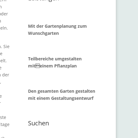
n
oder
h
Mit der Gartenplanung zum
eln.
Wunschgarten
. Sie
ne
Teilbereiche umgestalten
elt.
miteinem Pflanzplan
e
n der
,
Den gesamten Garten gestalten
e
mit einem Gestaltungsentwurf
r
ste
Suchen
Etage