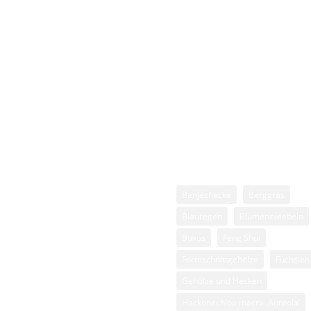
lanzenthemen
Stichwörter
lgemein
Benjeshecke
Berggras
hölze, Buxus und
Blauregen
Blumenzwiebeln
rmschnittgehölze
Buxus
Feng Shui
äser
Formschnittgehölze
Fuchsien
ckenschnitt
Gehölze und Hecken
lanze des Monats
Hackonechloa macra ‚Aureola‘