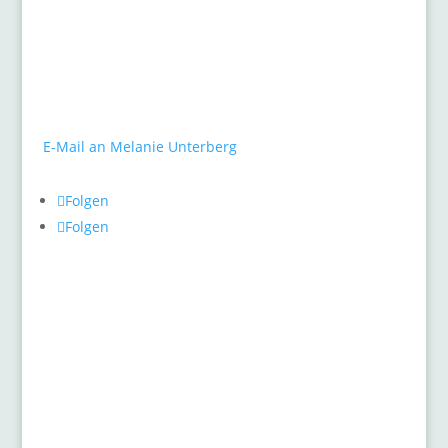
gARTen
Melanie Unterberg
Mauerstraße 10
40477 Düsseldorf
Tel.: 0211 / 498 46 26
E-Mail an Melanie Unterberg
Folgen
Folgen
Pflanzenthemen
Allgemein
Gehölze, Buxus und Formschnittgehölze