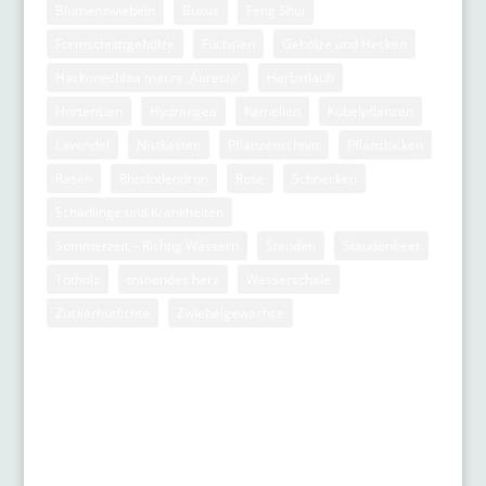
Blumenzwiebeln
Buxus
Feng Shui
Formschnittgehölze
Fuchsien
Gehölze und Hecken
Hackonechloa macra ‚Aureola‘
Herbstlaub
Hortensien
Hydrangea
Kamelien
Kübelpflanzen
Lavendel
Nistkästen
Pflanzenschnitt
Pflanzlücken
Rasen
Rhododendron
Rose
Schnecken
Schädlinge und Krankheiten
Sommerzeit – Richtig Wässern
Stauden
Staudenbeet
Totholz
tränendes herz
Wasserschale
Zuckerhutfichte
Zwiebelgewächse