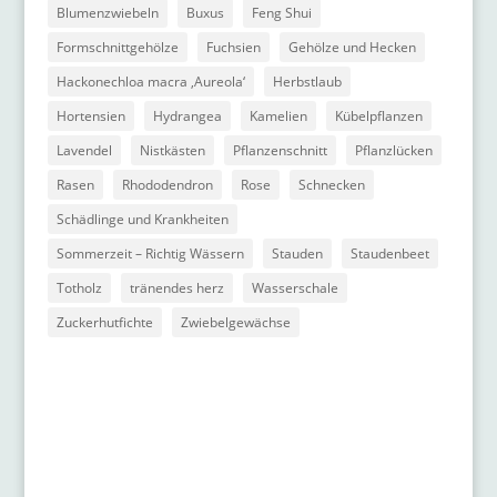
Blumenzwiebeln
Buxus
Feng Shui
Formschnittgehölze
Fuchsien
Gehölze und Hecken
Hackonechloa macra ‚Aureola‘
Herbstlaub
Hortensien
Hydrangea
Kamelien
Kübelpflanzen
Lavendel
Nistkästen
Pflanzenschnitt
Pflanzlücken
Rasen
Rhododendron
Rose
Schnecken
Schädlinge und Krankheiten
Sommerzeit – Richtig Wässern
Stauden
Staudenbeet
Totholz
tränendes herz
Wasserschale
Zuckerhutfichte
Zwiebelgewächse
Kontakt